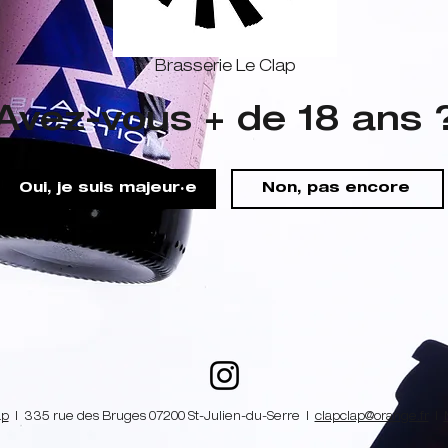
Brasserie Le Clap
Avez-vous + de 18 ans 
Oui, je suis majeur·e
Non, pas encore
ap
| 335 rue des Bruges 07200 St-Julien-du-Serre |
clapclap@orange.fr
|